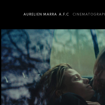
AURELIEN MARRA A.F.C
CINEMATOGRAP