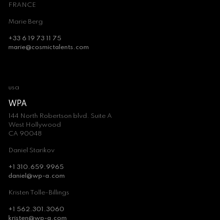
FRANCE
Marie Berg
+33 6 19 73 11 75
marie@cosmictalents.com
usa
WPA
144 North Robertson blvd. Suite A
West Hollywood
CA 90048
Daniel Starikov
+1 310.659.9965
daniel@wp-a.com
Kristen Tolle-Billings
+1 562.301.3060
kristen@wp-a.com